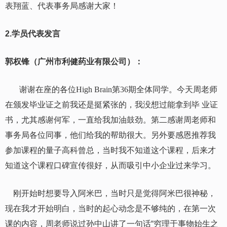
表翔蓝、代表事务局感谢大家！
2.
学员代表发言
郭权锋（广州市利健药业有限公司）：
谢谢在座的各位
High Brain
第
36
期全体同学。今天周老师
在颁发毕业证之前我还是挺紧张的，我没想过能拿到毕 业证
书，尤其感谢何军，一直给我加油鼓劲。第二感谢周老师和
事务局各位同事，他们给我的帮助很大。另外要感恩推荐我
参加课程的量子高科曾总，当时我不知道这个课程，后来才
知道这个课程口碑宣传很好，从而吸引中小企业过来学习。
刚开始时想要导入阿米巴，当时只是觉得阿米巴很神秘，
现在我才开始明白，当时的起心动念是不够纯的，在第一次
课的内容，周老师说过孙中山讲了一句话“穷理于事物始生之