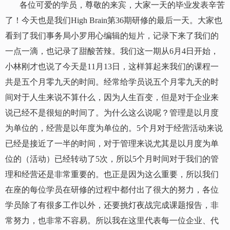
各位可爱的学员，尊敬的来宾，大家一天的毕业发表辛苦
了！今天也是我们
High Brain
第
36
期研修的最后一天。大家也
看到了我们事务局小罗用心编辑的短片，记录下来了我们的
一点一滴，也记录了甜酸苦辣。我们这一期从
6
月
4
日开始，
小林刚才也说了今天是
11
月
13
日，这样算起来我们的课程一
共是五个月零九天的时间。经常给学员说五个月零九天的时
间对于人生来说不算什么，因为人生百变，但是对于企业来
说已经不是很短的时间了。为什么这么说呢？管理是以月度
为单位的，经营是以年度为单位的。
5
个月对于经营活动来说
已经是接近了一半的时间，对于管理来说尤其是以月度为单
位的（活动）已经转动了
5
次，所以
5
个月时间对于我们的管
理和经营还是非常重要的。也正是因为这么重要，所以我们
在座的每位学员在研修的过程中都付出了很大的努力，各位
学员除了有很多工作以外，还要挑灯夜战完成课题报告，非
常努力，也非常不容易。所以我在这里代表每一位企业、代