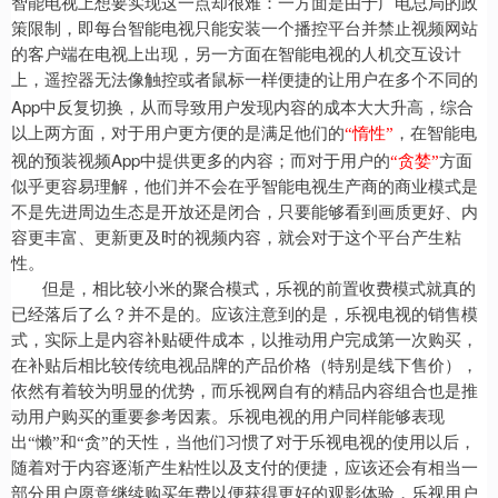
智能电视上想要实现这一点却很难：一方面是由于广电总局的政
策限制，即每台智能电视只能安装一个播控平台并禁止视频网站
的客户端在电视上出现，另一方面在智能电视的人机交互设计
上，遥控器无法像触控或者鼠标一样便捷的让用户在多个不同的
App
中反复切换，从而导致用户发现内容的成本大大升高，综合
以上两方面，对于用户更方便的是满足他们的
“惰性”
，在智能电
App
视的预装视频
中提供更多的内容；而对于用户的
“贪婪”
方面
似乎更容易理解，他们并不会在乎智能电视生产商的商业模式是
不是先进周边生态是开放还是闭合，只要能够看到画质更好、内
容更丰富、更新更及时的视频内容，就会对于这个平台产生粘
性。
但是，相比较小米的聚合模式，乐视的前置收费模式就真的
已经落后了么？并不是的。应该注意到的是，乐视电视的销售模
式，实际上是内容补贴硬件成本，以推动用户完成第一次购买，
在补贴后相比较传统电视品牌的产品价格（特别是线下售价），
依然有着较为明显的优势，而乐视网自有的精品内容组合也是推
动用户购买的重要参考因素。乐视电视的用户同样能够表现
出“懒”和“贪”的天性，当他们习惯了对于乐视电视的使用以后，
随着对于内容逐渐产生粘性以及支付的便捷，应该还会有相当一
部分用户愿意继续购买年费以便获得更好的观影体验，乐视用户