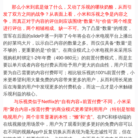
那么小米到底是做了什么，又动了乐视的哪块奶酪，从而引
发了双方之间的战争？从表面上看，小米和乐视之争是内容之
争，而真正对于内容的评估则应该围绕“数量”与“价值”两个维度
进行评估，两个相辅相成、缺一不可。
为了凸显“数量”的维度，
slide
雷军在后面的
中逐一列举了今年将会在小米电视平台上播出
的好莱坞大片，以示自己内容的数量之多。而仅仅具备“数量”是
不够的，更重要的是“价值”。在商业模式上小米电视并未采用乐
1-2
490-980
视购机时绑定
年年费（
元）的前置付费模式，而是主
要以单片或者内容包付费从而给予用户更大的自由性，用户只需
100%
要为自己需要的内容付费即可；相比较乐视的
前置付费，小
米更希望利用大量免费的内容带来更多的用户，从而利用长尾效
应在海量的用户中发现更多的付费机会，而这一点才是小米触碰
乐视利益的核心。
Netflix
+
与乐视类似于
的“自有内容
前置付费”不同，小米采
+
用“聚合内容
按需付费”的商业模式更希望利用用户（特别是智能
“
”
“
”
PC
电视用户）两个非常显著的本性：
懒
和
贪
。
在
和移动端的
在线视频使用场景中，用户为了观看到更多更好的免费内容可以
App
在不同的视频
中反复切换从而表现为毫无忠诚性可言，但在