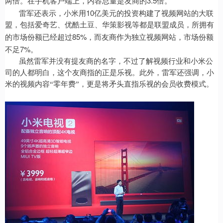
3.5
两倍。在手机客户端上，内容总量是友商的
倍。
10
雷军还表示，小米用
亿美元的投资构建了视频网站的大联
盟，包括爱奇艺、优酷土豆、华策影视等都是联盟成员，所拥有
85%
的市场份额已经超过
，而友商作为独立视频网站，市场份额
7%
不足
。
虽然雷军并没有提友商的名字，不过了解视频行业和小米公
司的人都明白，这个友商指的正是乐视。此外，雷军还强调，小
米的视频内容“零年费”，更是将矛头直指乐视的会员收费模式。